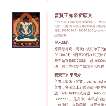
普賢王如來祈願文
主法上師: 上師金剛持尊勝的第十二世慈
地點: 印度比哈邦菩提迦耶德噶寺 (聚藏寺
日期: 2014/03/14 - 2014/03/19 (yyyy/mm
隱藏說明
開示緣起
應國際德噶，明就仁波切弟子們
2014年3月14日至20日在印度
賢王如來祈願文開示，超過400
切、祖古們領受了這項開示課程
普賢王如來簡介
普賢王如來（梵文：Samantabha
普賢，密宗無上瑜伽部信仰的本初佛（藏文
語：Adi-Buddha或英語：Adibud
Buddha）、最高佛。寧瑪派
一個佛陀。金剛薩埵、普賢菩薩