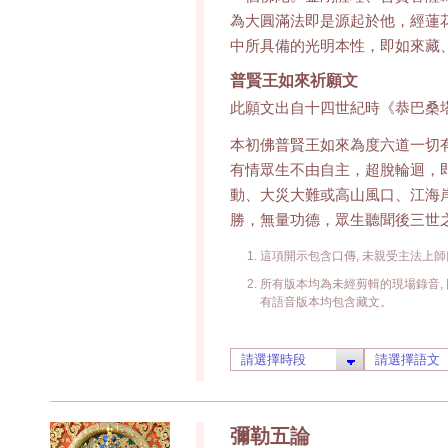
為大圓滿法即是源起於他，經蓮
中所具備的光明本性，即如來藏
普賢王如來祈願文
此願文出自十四世紀時《恭巴桑
本初佛普賢王如來為度六道一切
有情眾生不由自主，超脫輪迴，
動、大災大難或高山風口、江海
勝，無量功德，眾生聽聞後三世
這項開示包含口傳, 未親受主法上師
所有版本均為未經剪輯的現場錄音, 
有語音版本均包含藏文。
彌勒五論