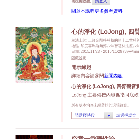
請登入
需授權收聽,
關於本課程更多參考資料
心的淨化 (LoJong),
主法上師: 上師金剛持尊勝的第十二世慈
地點: 印度喜瑪洽爾邦八蚌智慧林法座八蚌學院 (Pa
日期: 2015/11/23 - 2015/11/28 (yyyy/mm
隱藏說明
開示緣起
詳細內容請參閱
新聞內容
心的淨化 (LoJong), 四臂觀
LoJong 主要傳授內容係指阿
所有版本均為未經剪輯的現場錄音。