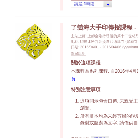
了義海大手印傳授課程 - 第 
主法上師: 上師金剛持尊勝的第十二世慈
地點: 印度比哈邦菩提迦耶德噶寺 (聚藏寺
日期: 2016/04/01 - 2016/04/06 (yyyy/mm
隱藏說明
關於這項課程
本課程為系列課程, 自2016年4
頁
。
特別注意事項
這項開示包含口傳, 未親受
瀏覽。
所有版本均為未經剪輯的現場
錄製或聽寫為文字, 請僅供