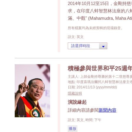
2014年10月12至15日，金
求，在印度八蚌智慧林法座的八蚌
滿、中觀" (Mahamudra, Maha Ati
所有檔案均為未經剪輯的現場錄音。
語文: 英文
積極參與世界和平25週
主講人: 上師金剛持尊勝的第十二世慈尊
地點: 印度喜瑪洽爾邦八蚌智慧林法座主
日期: 2014/11/13 (yyyy/mm/dd)
隱藏說明
演說緣起
詳細內容請參閱
新聞內容
語文: 英文, 時間: 下午