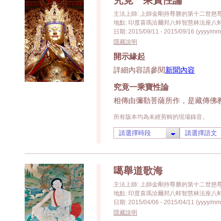
究竟一乘寶性論
主法上師: 上師金剛持尊勝的第十二世慈
地點: 印度喜瑪洽爾邦八蚌智慧林法座八蚌學院 (Pa
日期: 2015/09/11 - 2015/09/16 (yyyy/mm
隱藏說明
開示緣起
詳細內容請參閱
新聞內容
究竟一乘寶性論
相傳由彌勒菩薩所作，是藏傳佛
所有版本均為未經剪輯的現場錄音。
噶舉道歌海
主法上師: 上師金剛持尊勝的第十二世慈
地點: 印度喜瑪洽爾邦八蚌智慧林法座八蚌學院 (Pa
日期: 2015/04/06 - 2015/04/11 (yyyy/mm
隱藏說明