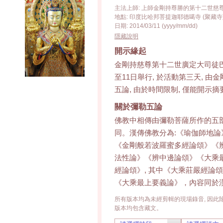
主法上師: 上師金剛持尊勝的第十二世慈
地點: 印度比哈邦菩提迦耶德噶寺 (聚藏寺
日期: 2014/03/11 (yyyy/mm/dd)
隱藏說明
開示緣起
金剛持慈尊第十二世廣定大司徒巴
至11日舉行, 於活動第三天, 
五論, 由於時間限制, 僅能開示
關於彌勒五論
佛教中相傳由彌勒菩薩所作的五
同。漢傳佛教分為:《瑜伽師地
《金剛般若波羅蜜多經論頌》《辨
法性論》《辨中邊論頌》《大乘
經論頌》, 其中《大乘莊嚴經論
《大乘最上要義論》，內容同於
所有版本均為未經剪輯的現場錄音, 因此除
版本均包含藏文。