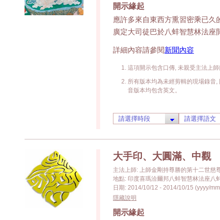
開示緣起
應許多來自東西方熏習密乘已久的
廣定大司徒巴於八蚌智慧林法座
詳細內容請參閱
新聞內容
這項開示包含口傳, 未親受主法上師
所有版本均為未經剪輯的現場錄音, 
音版本均包含英文。
大手印、大圓滿、中觀
主法上師: 上師金剛持尊勝的第十二世慈
地點: 印度喜瑪洽爾邦八蚌智慧林法座八蚌學院 (Pa
日期: 2014/10/12 - 2014/10/15 (yyyy/mm
隱藏說明
開示緣起