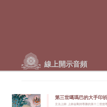
線上開示音頻
第三世噶瑪巴的大手印祈願文
主法上師: 上師金剛持尊勝的第十二世慈