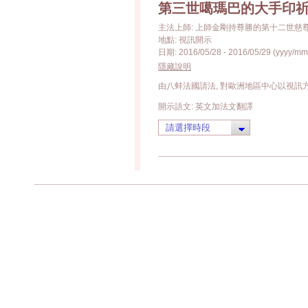
第三世噶瑪巴的大手印祈願文
主法上師: 上師金剛持尊勝的第十二世慈
地點: 視訊開示
日期: 2016/05/28 - 2016/05/29 (yyyy/mm
隱藏說明
由八蚌法國請法, 對歐洲地區中心以視訊
開示語文: 英文加法文翻譯