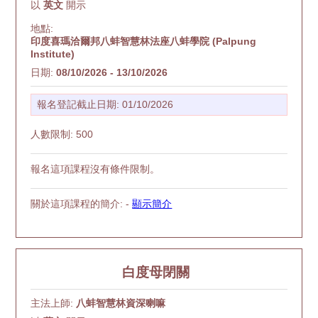
以
英文
開示
地點:
印度喜瑪洽爾邦八蚌智慧林法座八蚌學院 (Palpung
Institute)
日期:
08/10/2026 - 13/10/2026
報名登記截止日期: 01/10/2026
人數限制: 500
報名這項課程沒有條件限制。
關於這項課程的簡介: -
顯示簡介
白度母閉關
主法上師:
八蚌智慧林資深喇嘛