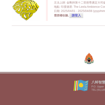
主法上師: 金剛持第十二世慈尊廣定大司
地點: 印度德里: The Leela Ambience Conv
日期: 2025/04/01 - 2025/04/08 (yyyy/mm
請登入
需授權收聽,
八蚌智慧林 
P.O. Upper 
TEL:(91)18