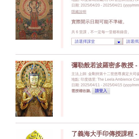
日期: 2025/04/20 - 2025/04/21 (yyyy/mm
隱藏說明
實際開示日期可能不準確。
共 6 堂課，不一定每一堂都有錄音。
彌勒般若波羅密多教授 - 第 
主法上師: 金剛持第十二世慈尊廣定大司
地點: 印度德里: The Leela Ambience Conv
日期: 2025/04/11 - 2025/04/15 (yyyy/mm
請登入
需授權收聽,
了義海大手印傳授課程 - 第 